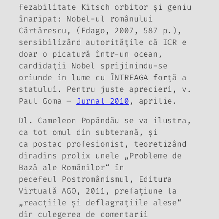
fezabilitate
Kitsch orbitor şi geniu
înaripat: Nobel-ul românului
Cărtărescu
, (Edago, 2007, 587 p.),
sensibilizând autorităţile că ICR e
doar o picatură într-un ocean,
candidaţii Nobel sprijinindu-se
oriunde in lume cu ÎNTREAGA forţă a
statului. Pentru juste aprecieri, v.
Paul Goma –
Jurnal 2010
, aprilie.
Dl. Cameleon Popândău se va ilustra,
ca tot omul din subterană, şi
ca
postac profesionist
, teoretizând
dinadins prolix unele „Probleme de
Bază ale Românilor“ în
pedefeul
Postromânismul
, Editura
Virtuală AGO, 2011, prefaţiune la
„reacţiile şi deflagraţiile alese“
din culegerea de comentarii