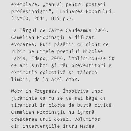
exemplare, „manual pentru postaci
profesionişti“,
Luminarea Poporului
,
(EvAGO, 2011, 819 p.).
La Târgul de Carte Gaudeamus 2006,
Camelian Propinaţiu a difuzat
evocarea:
Puii păsării cu clonţ de
rubin pe urmele poetului Nicolae
Labiş
, Edago, 2006, împlinindu-se 50
de ani sumbri şi rău prevestitori a
extincţie colectivă şi tăierea
limbii, de la acel omor.
Work in Progress.
Împotriva unor
jurăminte că nu se va mai băga ca
tiramisul în ciorba de burtă civică,
Camelian Propinaţiu nu ignoră
creşterea unui dosar… voluminos
din
intervenţiile
întru Marea