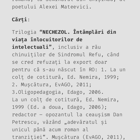
poetului Alexei Mateevici.
Cărţi
:
Trilogia
“NECHEZOL. Întâmplări din
viaţa înlocuitorilor de
intelectuali”
, inclusiv a rău
chinuiţilor de Sindromul Refu, când
se cred refuzaţi la export doar
pentru că s-au născut în RO: 1.
La un
colţ de cotitură
, Ed. Nemira, 1999;
2.
Muşcătura
, EvAGO, 2011;
3.
Oligopedagogia
, Edago, 2006.
La un colţ de cotitură
, Ed. Nemira,
1999 (Ed. a doua, Edago, 2006);
redactor – opozantul la ceauşism Dan
Petrescu, văzând „adevăratul şi
unicul până acum roman al
tranziţiei“
. Muşcătura
(EvAGO, 2011),