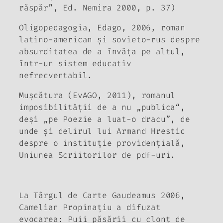
răspăr”, Ed. Nemira 2000, p. 37)
Oligopedagogia
, Edago, 2006, roman
latino-american și sovieto-rus despre
absurditatea de a învăța pe altul,
într-un sistem educativ
nefrecventabil.
Mușcătura
(EvAGO, 2011), romanul
imposibilității de a nu „publica“,
deși „pe Poezie a luat-o dracu”, de
unde și delirul lui Armand Hrestic
despre o instituție providențială,
Uniunea Scriitorilor de pdf-uri.
La Târgul de Carte Gaudeamus 2006,
Camelian Propinațiu a difuzat
evocarea:
Puii păsării cu clonț de