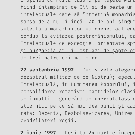
fiind întâmpinat de CNN şi de peste un
intelectuale care să întreţină monarh
şansă de a nu fi încă 100 de ani singu
selectă a monarhiilor europene, act en
condus la
evitarea postromânismului
, d
Intelectuale de excepţie, orientate sp
şi burghezia ar fi fost azi de şapte o
de trei-patru ori mai bine
.
27 septembrie 1992
– Decisivele alege
dezastrul militar de pe Nistru); eşecu
Intelectuală, în Luminarea Poporului, 
consolidarea rotativei partidelor clas
se înmulţi
– generând un upercutclass d
ştie nici pe ce să mai dea banii şi c
rata: Decenţa, Dezbolşevizarea, Unirea
cvadrilateri roşii.
2 iunie 1997
– Deşi la 24 martie începe