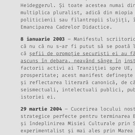
Heideggerul. Şi toate acestea numai d
multiplica pluralist, adică din miopia
politicienii sau filantropii slujiţi, 
Emanciparea Cadrelor Didactice.
8 ianuarie 2003
– Manifestul scriitori
că nu că nu s-ar fi putut să se poată 
că
şefii de promoţie securişti ei au f
ascuns în debara, neavând sânge în
ins
factorii activi ai Tranziţiei spre UE,
prosperitate; acest manifest defineşte
şi reflectarea literară canonică, de c
seismectuali, intelectuali publici, pu
istoriei ei.
29 martie 2004
–
Cucerirea locului nos
strategice perfecte pentru terminarea 
şi îndeplinirea Misiei Culturale prin 
experimentalist şi mai ales prin Marea