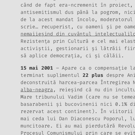
când de fapt era-ncremenit în proiect
antisemitismul dus până la pogrom, nic
de la acest mandat încolo, moderatorul
scrie… recuperist, cu oameni şi pe oa
nemaiieşind din cuvântul intelectualil
Rezistenţa prin Cultură e cel mai elas
activiştii, gestionarii şi lătrăii fii
să aplice democraţia, ci şi călăii.
15 mai 2001
– Apare ca o compensaţie la
terminat suplimentul
22 plus
despre
An
deconstruită harcea-parcea Întregirea
alba-neagra
, reieşind că nu din incult
Mare tribunului Vadim (care nu se teme
basarabenii şi bucovinenii nici 0.1% d
rezervat acest continent). În viitorii
mai ceda lui Dan Diaconescu Poporul, l
muncitoare. Ei au mai pierdutără Revol
Procesul Comunismului prin care se evi