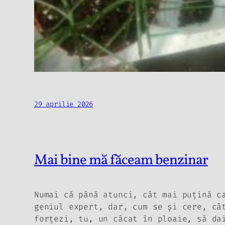
29 aprilie 2026
Mai bine mă făceam benzinar
Numai că până atunci,
cât mai puţină c
geniul expert, dar, cum se şi cere,
câ
forţezi, tu, un câcat în ploaie, să da