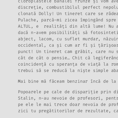
cloroplastele banalei frunze şi vom av
discreţie, combustibilul perfect nepol
clonată Dolly! Un tineret care se râde
Pulache, parcă-mi zicea împingând spre
ALTUL,
e realităţi din altă lume!
Nu a
dacă n-avem posibilităţi să fotosintet
abject, lacom, cu suflet murdar, năzui
occidental, ca şi cum ar fi şi ţărişoa
punct! Un tineret cam grăbit, care nu 
cât de cât o pensie… Chit că legiferân
coincidenţă cu speranţa de viaţă la ro
trebui să se reducă la nişte simple ab
Mai bine mă făceam benzinar încă de la
Popoarele pe cale de dispariţie prin d
Stalin, n-au nevoie de profesori, pent
pe ele le mai trece doar nevoia de pro
zici tu pregătitorilor de rezultate, c