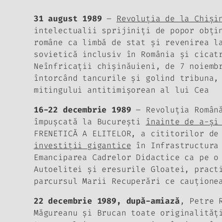
31 august 1989
–
Revoluţia de la Chişi
intelectualii sprijiniţi de popor obţi
române ca limbă de stat şi revenirea l
sovietică inclusiv în România şi cicat
Neînfricaţii chişinăuieni, de 7 noiemb
întorcând tancurile şi golind tribuna,
mitingului antitimişorean al lui Cea
16-22 decembrie 1989
– Revoluţia Română
împuşcată la Bucureşti
înainte de a-şi
FRENETICĂ A ELITELOR, a cititorilor de
investiţii gigantice
în Infrastructura 
Emanciparea Cadrelor Didactice ca pe o
Autoelitei şi eresurile Gloatei, pract
parcursul Marii Recuperări ce cauţione
22 decembrie 1989, după-amiază
, Petre 
Măgureanu şi Brucan toate originalităţ