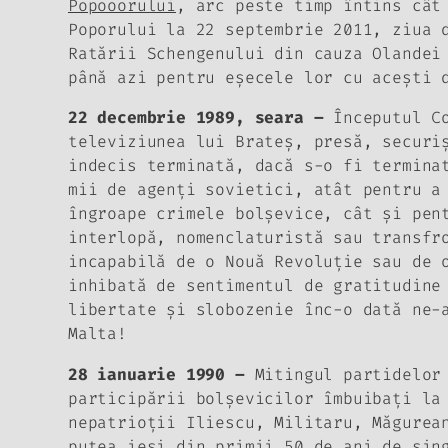
Popooorului
, arc peste timp întins cât
Poporului la 22 septembrie 2011, ziua 
Ratării Schengenului din cauza Olandei
până azi pentru eşecele lor cu aceşti 
22 decembrie 1989, seara –
Începutul Co
televiziunea lui Brateş, presă, securi
indecis terminată, dacă s-o fi termina
mii
de agenţi sovietici, atât pentru a 
îngroape crimele bolşevice, cât şi pen
interlopă, nomenclaturistă sau transf
incapabilă de o Nouă Revoluţie sau de 
inhibată de sentimentul de gratitudine
libertate şi slobozenie înc-o dată ne-
Malta!
28 ianuarie 1990 –
Mitingul partidelor 
participării bolşevicilor îmbuibaţi la
nepatrioţii Iliescu, Militaru, Măgurea
putea ieşi din
primii 50 de ani de sin