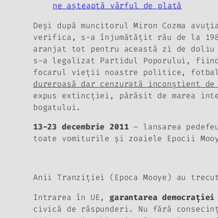
ne aşteaptă vârful de plată
Deşi după muncitorul Miron Cozma avuţi
verifica, s-a înjumătăţit rău de la 19
aranjat tot pentru această zi de doliu
s-a legalizat Partidul Poporului, fiin
focarul vieţii noastre politice, fotba
dureroasă dar cenzurată inconştient de
expus extincţiei, părăsit de marea int
bogatului.
13-23 decembrie 2011
– lansarea pedefe
toate vomiturile şi zoaiele Epocii Moo
Anii Tranziţiei (Epoca Mooye) au trecu
Intrarea în UE,
garantarea democraţiei
civică de răspunderi. Nu fără consecin