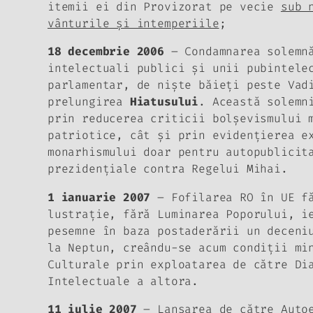
itemii ei din Provizorat pe vecie
sub 
vânturile şi intemperiile
;
18 decembrie 2006
–
Condamnarea solemn
intelectuali publici şi unii pubintele
parlamentar, de nişte băieţi peste Vad
prelungirea
Hiatusului
. Această solemn
prin reducerea criticii bolşevismului 
patriotice, cât şi prin evidenţierea e
monarhismului doar pentru autopublicit
prezidenţiale contra Regelui Mihai.
1 ianuarie 2007
–
Fofilarea RO în UE
fă
lustraţie, fără Luminarea Poporului, i
pesemne în baza postaderării un deceni
la Neptun, creându-se acum condiţii mi
Culturale prin exploatarea de către Di
Intelectuale a altora.
11 iulie 2007
– Lansarea de către Auto