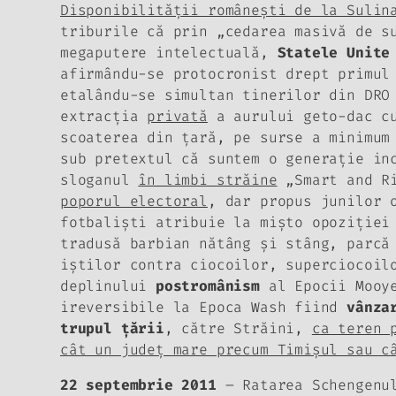
Disponibilităţii româneşti de la Sulin
triburile că prin „cedarea masivă de s
megaputere intelectuală,
Statele Unite
afirmându-se protocronist drept
primul
etalându-se simultan tinerilor din DRO
extracţia
privată
a aurului geto-dac cu
scoaterea din ţară, pe surse a minimum
sub pretextul că suntem o generaţie in
sloganul
în limbi străine
„Smart and R
poporul electoral
, dar propus junilor 
fotbalişti atribuie la mişto opoziţiei
tradusă barbian
nătâng şi stâng
, parcă
iştilor contra ciocoilor, superciocoil
deplinului
postromânism
al Epocii Mooye
ireversibile la Epoca Wash fiind
vânza
trupul ţării
, către Străini,
ca teren 
cât un judeţ mare precum Timişul sau c
22 septembrie 2011
–
Ratarea Schengenu