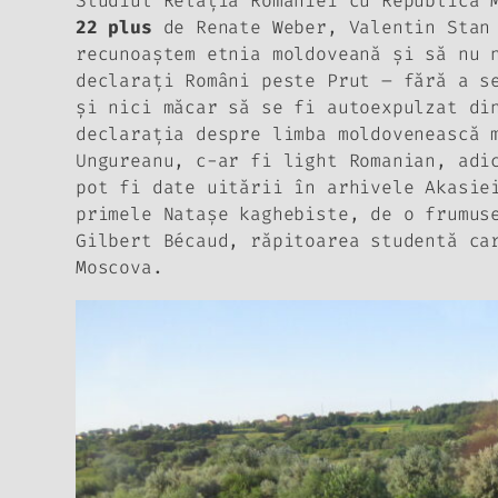
Studiul
Relaţia României cu Republica 
22
plus
de Renate Weber, Valentin Stan 
recunoaştem etnia
moldoveană
şi să nu n
declaraţi
Români
peste Prut – fără a se
şi nici măcar să se fi autoexpulzat di
declaraţia despre limba moldovenească 
Ungureanu, c-ar fi
light Romanian
, adi
pot fi date uitării în arhivele Akasie
primele Nataşe kaghebiste, de o frumus
Gilbert
Bécaud, răpitoarea studentă ca
Moscova.