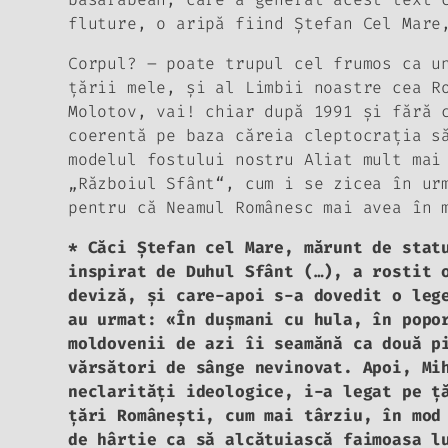
fluture, o aripă fiind Ştefan Cel Mare
Corpul? – poate trupul cel frumos ca u
ţării mele, şi al Limbii noastre cea R
Molotov, vai! chiar după 1991 şi fără 
coerentă pe baza căreia cleptocraţia s
modelul fostului nostru Aliat mult mai
„Războiul Sfânt“, cum i se zicea în ur
pentru că Neamul Românesc mai avea în 
* Căci Ştefan cel Mare, mărunt de stat
inspirat de Duhul Sfânt (…), a rostit 
deviză, şi care-apoi s-a dovedit o leg
au urmat: «În duşmani cu hula, în popo
moldovenii de azi îi seamănă ca două p
vărsători de sânge nevinovat. Apoi, Mi
neclarităţi ideologice, i-a legat pe ţ
ţări Româneşti, cum mai târziu, în mod
de hârtie ca să alcătuiască faimoasa l