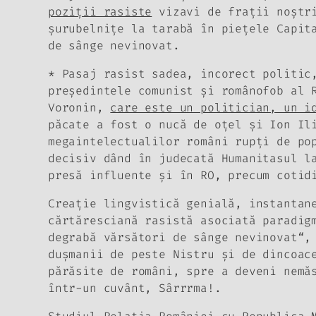
poziţii rasiste
vizavi de fraţii noştri
şurubelniţe la tarabă în pieţele Capit
de sânge nevinovat
.
*
Pasaj rasist sadea
, incorect politic
preşedintele comunist şi românofob al 
Voronin,
care este un politician, un i
păcate a fost o nucă de oţel şi Ion Il
megaintelectualilor români rupţi de po
decisiv dând în judecată Humanitasul l
presă influente şi în RO, precum coti
Creaţie lingvistică genială, instantan
cărtăresciană rasistă asociată paradig
degrabă vărsători de sânge nevinovat“,
duşmanii de peste Nistru şi de dincoac
părăsite de români, spre a deveni nemă
într-un cuvânt,
Sârrrma!
.