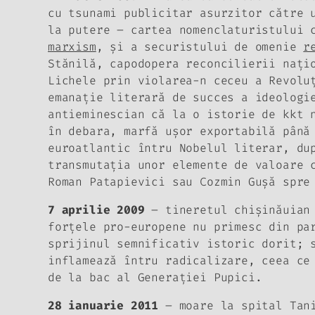
cu tsunami publicitar asurzitor către 
la putere – cartea nomenclaturistului
marxism
, şi a securistului
de omenie
r
Stănilă, capodopera reconcilierii naţi
Lichele prin violarea-n ceceu a Revolu
emanaţie literară de succes a ideolog
antieminescian că la o istorie de kkt 
în debara, marfă uşor exportabilă până
euroatlantic întru Nobelul literar, du
transmutaţia unor elemente de valoare 
Roman Patapievici sau Cozmin Guşă spre
7 aprilie 2009
– tineretul chişinăuian
forţele pro-europene nu primesc din pa
sprijinul semnificativ istoric dorit; 
inflamează întru radicalizare, ceea ce
de la bac al Generaţiei Pupici.
28 ianuarie 2011
– moare la spital Tani