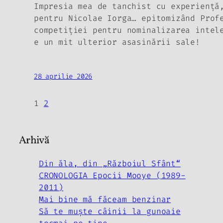
Impresia mea de tanchist cu experienţă
pentru Nicolae Iorga…
epitomizând
Profe
competiţiei pentru nominalizarea intel
e un mit ulterior asasinării sale!
28 aprilie 2026
1
2
Arhivă
Din ăla, din „Războiul Sfânt“
CRONOLOGIA Epocii Mooye (1989-
2011)
Mai bine mă făceam benzinar
Să te muşte câinii la gunoaie