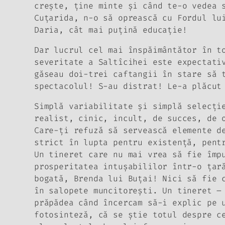
creşte, ţine minte şi când te-o vedea 
Cuţarida, n-o să oprească cu Fordul lu
Daria,
cât mai puţină educaţie!
Dar lucrul cel mai înspăimântător în t
severitate a Saltîcihei este expectati
găseau doi-trei caftangii în stare să 
spectacolul! S-au distrat!
Le-a plăcut
Simplă variabilitate şi simplă selecţi
realist, cinic, incult, de succes, de 
Care-ţi refuză
să servească
elemente de
strict în lupta pentru existenţă, pent
Un tineret care nu mai vrea să fie împ
prosperitatea intuşabililor într-o ţa
bogată, Brenda lui Buţai! Nici să fie 
în salopete muncitoreşti. Un tineret –
prăpădea când încercam să-i explic pe 
fotosinteză, că se ştie totul despre c