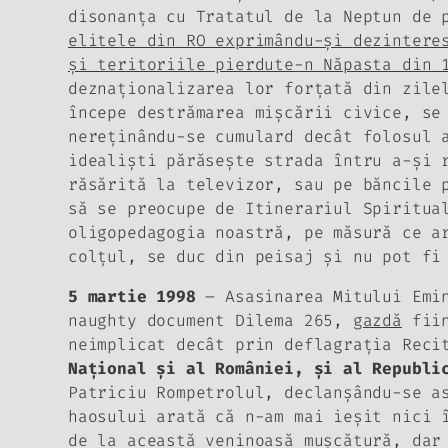
disonanţa cu Tratatul de la Neptun de 
elitele din RO exprimându-şi
dezintere
şi teritoriile pierdute-n Năpasta din 
deznaţionalizarea lor forţată din zile
începe destrămarea mişcării civice, se
nereţinându-se cumulard decât folosul 
idealişti părăseşte strada întru a-şi 
răsărită la televizor, sau pe băncile 
să se preocupe de Itinerariul Spiritua
oligopedagogia noastră, pe măsură ce a
colţul, se duc din peisaj şi nu pot fi
5 martie 1998
– Asasinarea Mitului Emin
naughty document
Dilema 265
,
gazdă
fiin
neimplicat decât prin deflagraţia
Reci
Naţional şi al României, şi al Republi
Patriciu Rompetrolul, declanşându-se a
haosului arată că n-am mai ieşit nici 
de la această veninoasă muşcătură, dar