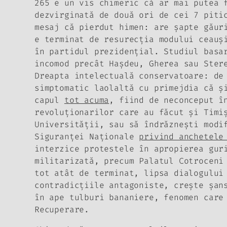
265
e un vis chimeric că ar mai putea f
dezvirginată de două ori de cei 7 piti
mesaj că
pierdut himen: are şapte găur
e terminat de resurecţia modului ceauş
în partidul prezidenţial. Studiul basa
incomod precât Haşdeu, Gherea sau Ster
Dreapta intelectuală conservatoare: de
simptomatic laolaltă cu primejdia că ş
capul
tot acuma
, fiind de neconceput î
revoluţionarilor care au făcut şi Timi
Universităţii, sau să îndrăzneşti modi
Siguranţei Naţionale
privind anchetele
interzice protestele în apropierea gur
militarizată, precum Palatul Cotroceni
tot atât de terminat, lipsa dialogului
contradicţiile antagoniste, creşte şan
în ape tulburi bananiere, fenomen care
Recuperare.