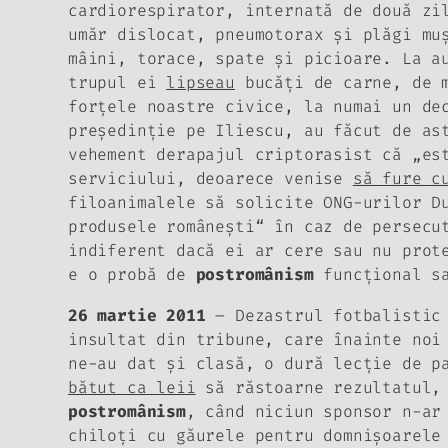
cardiorespirator, internată de două zi
umăr dislocat, pneumotorax şi plăgi mu
mâini, torace, spate şi picioare. La a
trupul ei
lipseau
bucăţi de carne, de m
forţele noastre civice, la numai un de
preşedinţie pe Iliescu, au făcut de as
vehement derapajul criptorasist că „es
serviciului, deoarece venise
să fure c
filoanimalele să solicite ONG-urilor 
produsele româneşti“ în caz de persecu
indiferent dacă ei ar cere sau nu prot
e o probă de
postromânism
funcţional s
26 martie 2011
– Dezastrul fotbalistic
insultat din tribune, care înainte noi
ne-au dat şi clasă
, o dură lecţie de p
bătut ca leii
să răstoarne rezultatul, 
postromânism
, când niciun sponsor n-ar
chiloţi cu găurele pentru domnişoarele