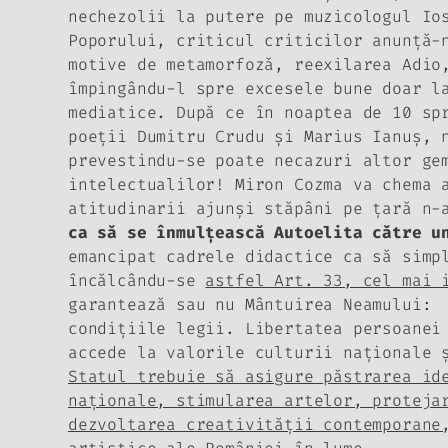
nechezolii la putere pe muzicologul Io
Poporului, criticul criticilor anunţă
motive de metamorfoză, reexilarea
Adio
împingându-l spre excesele bune doar l
mediatice. După ce în noaptea de 10 sp
poeţii Dumitru Crudu şi Marius Ianuş, 
prevestindu-se poate necazuri altor ge
intelectualilor!
Miron Cozma va chema a
atitudinarii ajunşi stăpâni pe ţară n-
ca să se înmulţească Autoelita către u
emancipat cadrele didactice ca să simp
încălcându-se
astfel Art. 33, cel mai 
garantează sau nu Mântuirea Neamului
condiţiile legii. Libertatea persoanei
accede la valorile culturii naţionale 
Statul trebuie să asigure păstrarea id
naţionale, stimularea artelor, proteja
dezvoltarea creativităţii contemporane