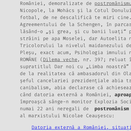
României, demoralizate de
postromânism
Nicopole, la Mohács şi la Cotul Donul
fotbal, de ne descalifică te miri cine
Agreementului de la Schengen, în parca
lăsând-o „şi grea, şi cu banii luaţi“ 
străini pe apa Moselei, dar Autoelita 
Tricolorului la nivelul maidanezului
de
Pleşu, exact acum,
Psihologia imnului 
ROMÂNE (
Dilema veche
, nr. 397; reluat
supratitlul
Dar noi cu „Limba noastră”
de la realitatea că ambasadorul din Ol
şeful cancelariei prezidenţiale abia t
canibalism, abia declarase că achiesea
când datoria externă a României,
aproa
împroaşcă sânge-n monitor Explozia Soc
numai 22 ani neregali de
postromânism
al marxistului Nicolae Ceauşescu:
Datoria externă a României, situaţ