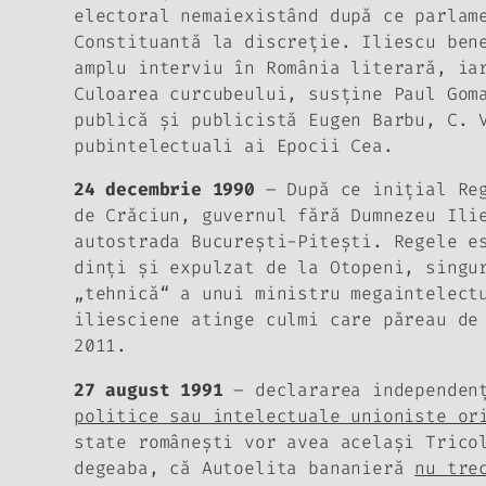
electoral nemaiexistând după ce parlam
Constituantă la discreţie. Iliescu ben
amplu interviu în
România literară,
iar
Culoarea curcubeului
, susţine Paul Gom
publică şi publicistă Eugen Barbu, C. 
pubintelectuali ai Epocii Cea.
24 decembrie 1990
– După ce iniţial Reg
de Crăciun, guvernul fără Dumnezeu Ili
autostrada Bucureşti-Piteşti. Regele e
dinţi şi expulzat de la Otopeni, singu
„tehnică“ a unui ministru megaintelect
iliesciene atinge culmi care păreau de
2011.
27 august 1991
– declararea independen
politice sau intelectuale unioniste or
state româneşti vor avea acelaşi Trico
degeaba, că Autoelita bananieră
nu tre