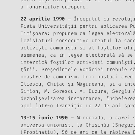
a monarhiilor europene.
22 aprilie 1990 –
Începutul cu revoluţi
Piaţa Universităţii pentru aplicarea P
Timişoara:
propunem ca legea electoral
legislaturi consecutive dreptul la can
activişti comunişti şi al foştilor ofi
asemenea, ca în legea electorală să se
interzică foştilor activişti comunişti
ţării. Preşedintele României trebuie s
noastre de comunism
. Unii postaci cred
Iliescu, Chiţac şi Măgureanu, şi a int
Simion, M. Sorescu, A. Buzura, Sergiu 
dezbolşevizarea instantanee, încheier
apoi într-o Tranziţie de 22 de ani spr
13-15 iunie 1990
– Mineriada, a cărei 
aniversa unionist
, la Chişinău (Snegur
(Propinaţiu),
50 de ani de la răpirea 