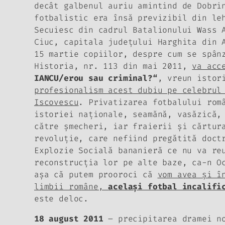
decât galbenul auriu amintind de Dobri
fotbalistic era însă previzibil din le
Secuiesc din cadrul Batalionului Wass 
Ciuc, capitala judeţului Harghita din 
15 martie copiilor, despre
cum se spân
Historia
, nr. 113 din mai 2011,
va acc
IANCU/erou sau criminal?“
, vreun istor
profesionalism acest dubiu pe celebrul
Iscovescu
. Privatizarea fotbalului rom
istoriei naţionale, seamănă, vasăzică,
către şmecheri, iar fraierii şi cărtur
revoluţie, care nefiind pregătită doct
Explozie Socială bananieră ce nu va re
reconstrucţia lor pe alte baze, ca-n O
aşa că putem prooroci că
vom avea şi î
limbii române,
acelaşi fotbal incalifi
este deloc.
18 august 2011
– precipitarea dramei no