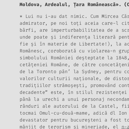
Moldova, Ardealul, Ţara Românească». (
*
Lui nu i-au dat nimic
. Cum Mircea Că
admirator, pe noi toţi aceia care-l ci
bârfi, are imperturbabilitatea de a sc
unde poate şi indiferenţa literară pen
fie şi în materie de Libertate!), la a
Românesc, coroborată cu violarea-n gru
simbolului României deşteptate la 1848
cetăţeniei Române, de către concetăţen
de la Toronto pân’ la Sydney, pentru c
valorilor culturii naţionale, de disto
tradiţiilor strămoşeşti, promovând con
decadente“ este, în stilul rezistenţei
până la urechi
a unui personaj neconda
rânduri
ale autorului de la Castel, fii
tocmai Omul-cu-două-mame, adică dl Ion
devastator pentru bucureşteni a fost t
mânjit de terorism şi mineriade, el
n-