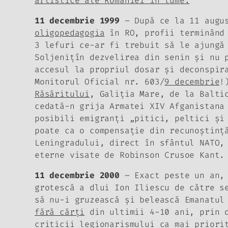
artistice ale României în lume.
11 decembrie 1999
– După ce la 11 augus
oligopedagogia
în RO, profii terminând 
3 lefuri ce-ar fi trebuit să le ajungă
Soljeniţîn dezvelirea din senin şi nu
accesul la propriul dosar şi deconspir
Monitorul Oficial nr. 603/
9 decembrie
!
Răsăritului
, Galiţia Mare, de la Balti
cedată-n grija Armatei XIV Afganistana
posibili emigranţi „pitici, peltici şi
poate ca o compensaţie din recunoştinţ
Leningradului, direct în sfântul NATO,
eterne visate de Robinson Crusoe Kant.
11 decembrie 2000
– Exact peste un an, 
grotescă a dlui Ion Iliescu de către s
să nu-i gruzească şi belească Emanatul
fără cărţi
din ultimii 4-10 ani, prin d
criticii
legionarismului
ca mai priorit