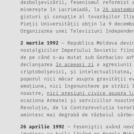
dezbolşevizării, fesenismul reformist 
minereşte în Lacrimiadă, la
26 septemb
gisturi şi corupţie al tovarăşilor Ili
Pieţii Universităţii obţin la 9 decemb
Organizarea unei Televiziuni Independe
2 martie 1992
– Republica Moldova devin
nostalgicilor Imperiului Sovietic fiin
de pe când s-au mutat sub Gorbaciov ar
declanşarea
în aceeaşi zi
a agresiunii 
criptobolşevici, şi intelectualitatea,
poporul nici măcar asupra gravităţii e
emoţiune, nici îngenunchere pe străzi 
noastre,
nici presiuni civice asupra 
ocaziona Armatei şi serviciilor noastr
Revoluţie, de la Contrarevoluţia teror
amintesc mai degrabă de războiul sârbo
26 aprilie 1992
– Feseniştii având nevo
imaginea ca huila lăsând pe Regele Mih