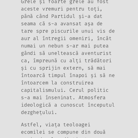
Grele şi foarte grele au fost
aceste vremuri pentru toţi,
până când Partidul şi-a dat
seama că s-a avansat aşa de
tare spre piscurile unui vis de
aur al întregii omeniri, încât
numai un nebun s-ar mai putea
gândi să uneltească aventurist
ca, împreună cu alţi trădători
şi cu sprijin extern, să mai
întoarcă timpul înapoi şi să ne
întoarcem la construirea
capitalismului. Cerul politic
s-a mai înseninat. Atmosfera
ideologică a cunoscut începutul
dezgheţului.
Astfel, viaţa teoloagei
ecomilei se compune din două