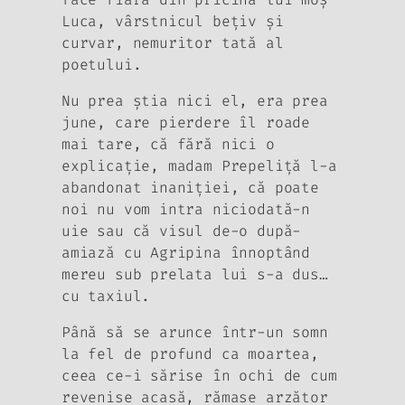
Luca, vârstnicul beţiv şi
curvar, nemuritor tată al
poetului.
Nu prea ştia nici el, era prea
june, care pierdere îl roade
mai tare, că fără nici o
explicaţie, madam Prepeliţă l-a
abandonat inaniţiei, că poate
noi nu vom intra niciodată-n
uie sau că visul de-o după-
amiază cu Agripina înnoptând
mereu sub prelata lui s-a dus…
cu taxiul.
Până să se arunce într-un somn
la fel de profund ca moartea,
ceea ce-i sărise în ochi de cum
revenise acasă, rămase arzător