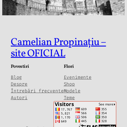
Camelian Propinațiu –
site OFICIAL
Povestiri
Flori
Blog
Evenimente
Despre
Shop
Întrebări frecvente
Modele
Autori
Teme