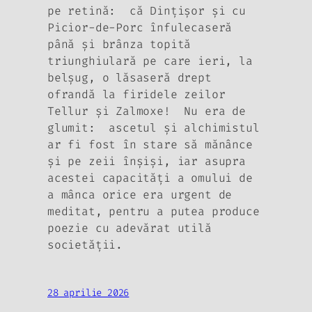
pe retină: că Dinţişor şi cu
Picior-de-Porc înfulecaseră
până şi brânza topită
triunghiulară pe care ieri, la
belşug, o lăsaseră drept
ofrandă la firidele zeilor
Tellur şi Zalmoxe! Nu era de
glumit: ascetul şi alchimistul
ar fi fost în stare să mănânce
şi pe zeii înşişi, iar asupra
acestei capacităţi a omului de
a mânca orice era urgent de
meditat, pentru a putea produce
poezie cu adevărat utilă
societăţii.
28 aprilie 2026