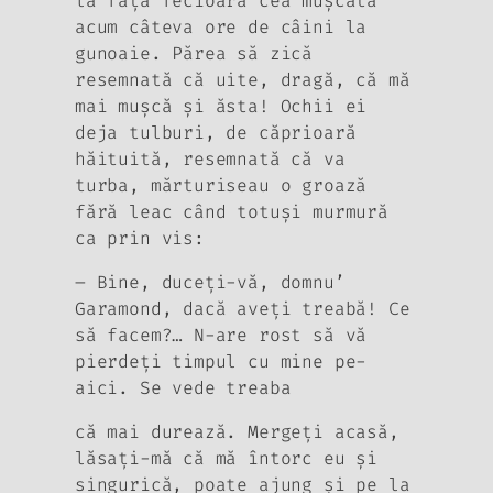
la faţă fecioara cea muşcată
acum câteva ore de câini la
gunoaie. Părea să zică
resemnată că uite, dragă, că mă
mai muşcă şi ăsta! Ochii ei
deja tulburi, de căprioară
hăituită, resemnată că va
turba, mărturiseau o groază
fără leac când totuşi murmură
ca prin vis:
– Bine, duceţi-vă, domnu’
Garamond, dacă aveţi treabă! Ce
să facem?… N-are rost să vă
pierdeţi timpul cu mine pe-
aici. Se vede treaba
că mai durează. Mergeţi acasă,
lăsaţi-mă că mă întorc eu şi
singurică, poate ajung şi pe la