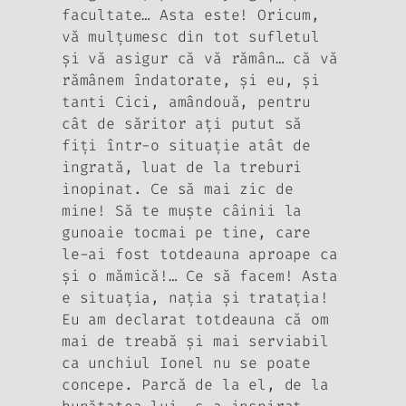
facultate… Asta este! Oricum,
vă mulţumesc din tot sufletul
şi vă asigur că vă rămân… că vă
rămânem îndatorate, şi eu, şi
tanti Cici, amândouă, pentru
cât de săritor aţi putut să
fiţi într-o situaţie atât de
ingrată, luat de la treburi
inopinat. Ce să mai zic de
mine! Să te muşte câinii la
gunoaie tocmai pe tine, care
le-ai fost totdeauna aproape ca
şi o mămică!… Ce să facem! Asta
e situaţia, naţia şi trataţia!
Eu am declarat totdeauna că om
mai de treabă şi mai serviabil
ca unchiul Ionel nu se poate
concepe. Parcă de la el, de la