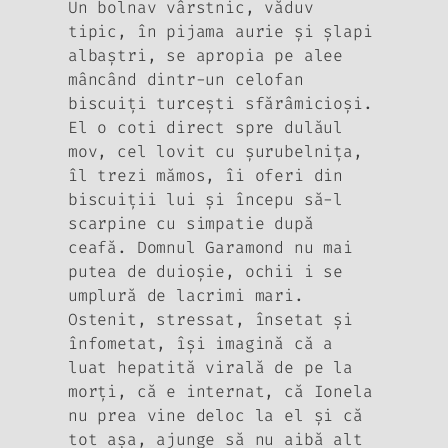
Un bolnav vârstnic, văduv
tipic, în pijama aurie şi şlapi
albaştri, se apropia pe alee
mâncând dintr-un celofan
biscuiţi turceşti sfărâmicioşi.
El o coti direct spre dulăul
mov, cel lovit cu şurubelniţa,
îl trezi mămos, îi oferi din
biscuiţii lui şi începu să-l
scarpine cu simpatie după
ceafă. Domnul Garamond nu mai
putea de duioşie, ochii i se
umplură de lacrimi mari.
Ostenit, stressat, însetat şi
înfometat, îşi imagină că a
luat hepatită virală de pe la
morţi, că e internat, că Ionela
nu prea vine deloc la el şi că
tot aşa, ajunge să nu aibă alt