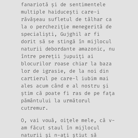
fanariotă şi de sentimentele
multiple haiduceşti care-i
răvăşeau sufletul de tâlhar ca
la o percheziţie menegerită de
specialişti, Gujghil ar fi
dorit să se stingă în mijlocul
naturii debordante amazonic, nu
între pereţii jupuiţi ai
blocurilor roase chiar la baza
lor de igrasie, de la noi din
cartierul pe care-l iubim mai
ales acum când e al nostru şi
ştim că poate fi ras de pe faţa
pământului la următorul
cutremur.
O, vai vouă, oiţele mele, că v-
am făcut staul în mijlocul
naturii şi n-aţi ştiut să