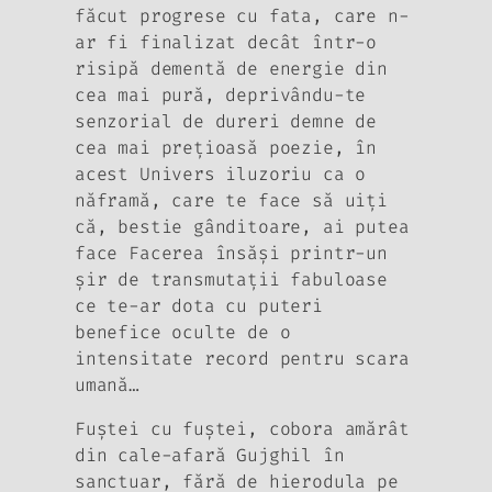
făcut progrese cu fata, care n-
ar fi finalizat decât într-o
risipă dementă de energie din
cea mai pură, deprivându-te
senzorial de dureri demne de
cea mai preţioasă poezie, în
acest Univers iluzoriu ca o
năframă, care te face să uiţi
că, bestie gânditoare, ai putea
face Facerea însăşi printr-un
şir de transmutaţii fabuloase
ce te-ar dota cu puteri
benefice oculte de o
intensitate record pentru scara
umană…
Fuştei cu fuştei, cobora amărât
din cale-afară Gujghil în
sanctuar, fără de hierodula pe