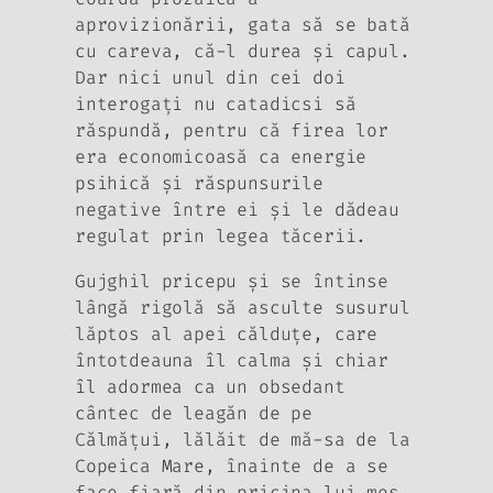
aprovizionării, gata să se bată
cu careva, că-l durea şi capul.
Dar nici unul din cei doi
interogaţi nu catadicsi să
răspundă, pentru că firea lor
era economicoasă ca energie
psihică şi răspunsurile
negative între ei şi le dădeau
regulat prin legea tăcerii.
Gujghil pricepu şi se întinse
lângă rigolă să asculte susurul
lăptos al apei călduţe, care
întotdeauna îl calma şi chiar
îl adormea ca un obsedant
cântec de leagăn de pe
Călmăţui, lălăit de mă-sa de la
Copeica Mare, înainte de a se
face fiară din pricina lui moş