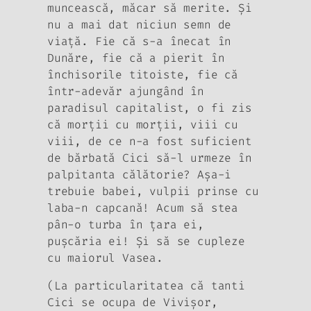
muncească, măcar să merite. Şi
nu a mai dat niciun semn de
viaţă. Fie că s-a înecat în
Dunăre, fie că a pierit în
închisorile titoiste, fie că
într-adevăr ajungând în
paradisul capitalist, o fi zis
că morţii cu morţii, viii cu
viii, de ce n-a fost suficient
de bărbată Cici să-l urmeze în
palpitanta călătorie? Aşa-i
trebuie babei, vulpii prinse cu
laba-n capcană! Acum să stea
pân-o turba în ţara ei,
puşcăria ei! Şi să se cupleze
cu maiorul Vasea.
(La particularitatea că tanti
Cici se ocupa de Vivişor,