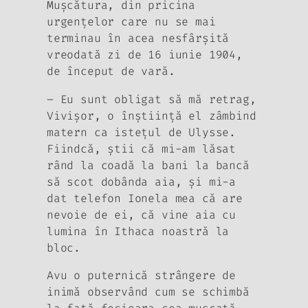
Muşcătura, din pricina
urgenţelor care nu se mai
terminau în acea nesfârşită
vreodată zi de 16 iunie 1904,
de început de vară.
– Eu sunt obligat să mă retrag,
Vivişor, o înştiinţă el zâmbind
matern ca isteţul de Ulysse.
Fiindcă, ştii că mi-am lăsat
rând la coadă la bani la bancă
să scot dobânda aia, şi mi-a
dat telefon Ionela mea că are
nevoie de ei, că vine aia cu
lumina în Ithaca noastră la
bloc.
Avu o puternică strângere de
inimă observând cum se schimbă