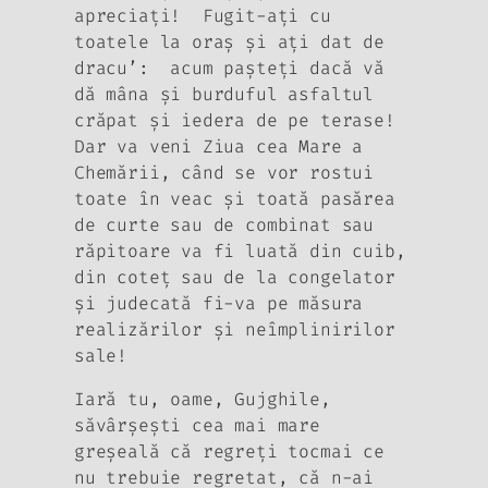
apreciaţi! Fugit-aţi cu
toatele la oraş şi aţi dat de
dracu’: acum paşteţi dacă vă
dă mâna şi burduful asfaltul
crăpat şi iedera de pe terase!
Dar va veni Zi­ua cea Mare a
Chemării, când se vor rostui
toate în veac şi toată pasă­rea
de curte sau de combinat sau
răpitoare va fi luată din cuib,
din coteţ sau de la congelator
şi judecată fi-va pe măsura
realizărilor şi neîmplinirilor
sale!
Iară tu, oame, Gujghile,
săvârşeşti cea mai mare
greşeală că regreţi tocmai ce
nu trebuie regretat, că n-ai