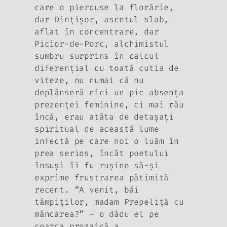
care o pierduse la florărie,
dar Dinţişor, ascetul slab,
aflat în con­centrare, dar
Picior-de-Porc, alchimistul
sumbru surprins în calcul
diferenţial cu toată cutia de
viteze, nu numai că nu
deplânseră nici un pic absenţa
prezenţei feminine, ci mai rău
încă, erau atâta de detaşaţi
spiritual de această lume
infectă pe care noi o luăm în
prea serios, încât poetului
însuşi îi fu ruşine să-şi
exprime frustrarea pătimită
recent. “A venit, băi
tâmpiţilor, madam Prepeliţă cu
mâncarea?” – o dădu el pe
coarda prozaică a