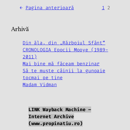
←
Pagina anterioară
1
2
Arhivă
Din ăla, din „Războiul Sfânt“
CRONOLOGIA Epocii Mooye (1989-
2011)
Mai bine mă făceam benzinar
Să te muşte câinii la gunoaie
tocmai pe tine
Madam Vidman
LINK Wayback Machine –
Internet Archive
(www.propinatiu.ro)