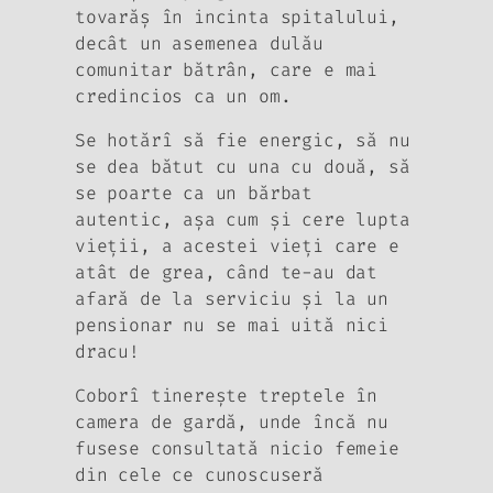
tovarăş în incinta spitalului,
decât un asemenea dulău
comunitar bătrân, care e mai
credincios ca un om.
Se hotărî să fie energic, să nu
se dea bătut cu una cu două, să
se poarte ca un bărbat
autentic, aşa cum şi cere lupta
vieţii, a acestei vieţi care e
atât de grea, când te-au dat
afară de la serviciu şi la un
pensionar nu se mai uită nici
dracu!
Coborî tinereşte treptele în
camera de gardă, unde încă nu
fusese consultată nicio femeie
din cele ce cunoscuseră