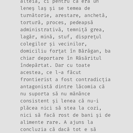
alteia, ci pentru că era un
leneş laş şi se temea de
turnătorie, arestare, anchetă,
tortură, proces, pedeapsă
administrativă, temniţă grea,
lagăr, mină, stuf, dispreţul
colegilor şi vecinilor,
domiciliu forţat în Bărăgan, ba
chiar deportare în Răsăritul
îndepărtat. Dar cu toate
acestea, ce l-a făcut
frontierist a fost contradicţia
antagonistă dintre lăcomia că
nu suporta să nu mănânce
consistent şi lenea că nu-i
plăcea nici să stea la cozi,
nici să facă rost de bani şi de
alimente rare. A ajuns la
concluzia că dacă tot e să