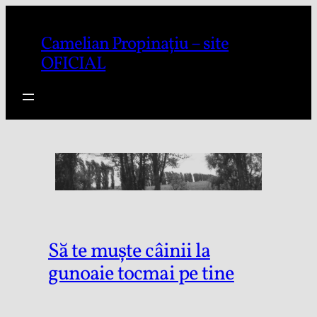
Sari
la
Camelian Propinațiu – site
conținut
OFICIAL
Să te muşte câinii la
gunoaie tocmai pe tine