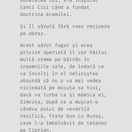
bunătatea lui, s-a inspirat
tanti Cici când a fundat
doctrina ecomilei.
Şi îl sărută fără vreo reţinere
pe obraz.
Acest sărut fugar şi acea
privire speriată îl vor hăitui
multă vreme pe bătrân în
insomniile sale, de îndată ce
va încolţi în el neliniştea
absurdă că nu o va mai vedea
niciodată pe micuţa sa Vivi,
dacă va turba ca şi mămica ei,
Simcuţa, după ce a muşcat-o
cândva puiul de veveriţă
Vasilică, frate bun cu Auraş,
care l-a îmbolnăvit de tetanos
pe Ciprian.